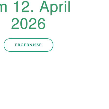
m 12. April
2026
ERGEBNISSE