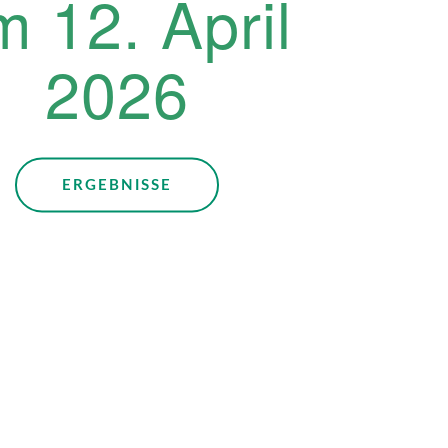
m 12. April
2026
ERGEBNISSE